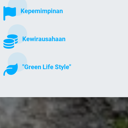
Kepemimpinan
Kewirausahaan
"Green Life Style"