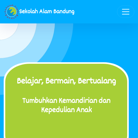
Sekolah Alam Bandung
Belajar, Bermain, Bertualang
Tumbuhkan Kemandirian dan
Kepedulian Anak